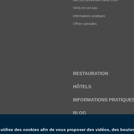
Vichy et son eau
Informations pratiques
Offres spéciales
RESTAURATION
HÔTELS
INFORMATIONS PRATIQUE
BLOG
FAQ
e utilise des cookies afin de vous proposer des vidéos, des bouto