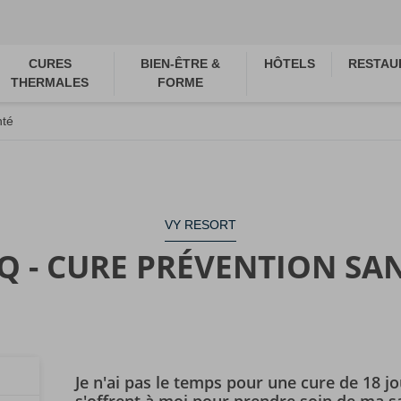
CURES
BIEN-ÊTRE &
HÔTELS
RESTAU
THERMALES
FORME
nté
VY RESORT
Q - CURE PRÉVENTION SA
Je n'ai pas le temps pour une cure de 18 jo
s'offrent à moi pour prendre soin de ma s