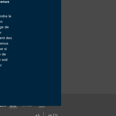
ntenus
Inscrivez-vous à notre
ndre le
newsletter :
en
age de
Email *
ar
sent des
Pour ne rien manquer de nos offres et
actualités
ntenus
Consultation du site internet et RGPD
e si
e de
 soit
ar
A
EN
A
FR