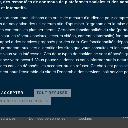
e, des remontées de contenus de plateformes sociales et des co
et interactifs.
Nous contacter :
resort.com nous utilisons des outils de mesure d’audience pour compre
04 43 23 81 11
s de navigation des utilisateurs afin d’optimiser l’ergonomie et la mise 
es contenus les plus pertinents. Certaines fonctionnalités du site (part
Service & appel gratuits
s sur les réseaux sociaux, lecteurs vidéos, contenus interactifs) font p
s appel à des services proposés par des tiers. Ces fonctionnalités dépo
 permettant aux tiers d’identifier les sites que vous consultez et les co
s vous vous intéressez. Ces deux types de cookies ne sont déposés qu
nnez votre accord. Vous pouvez ci-dessous vous informer sur la natur
des cookies déposés, les accepter ou les refuser. Ce choix est possible
ment pour l’ensemble du site et l’ensemble des services, soit service p
.
 ACCEPTER
TOUT REFUSER
MÈTRER MES PRÉFÉRENCES
surances
Données personnelles
Cookies