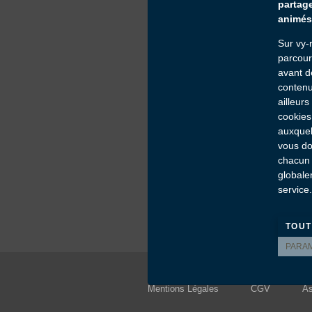
partag
animés 
Sur vy-
parcour
avant d
contenu
ailleur
cookies
auxquel
vous do
chacun 
globale
service
TOUT
PARA
Mentions Légales
CGV
As