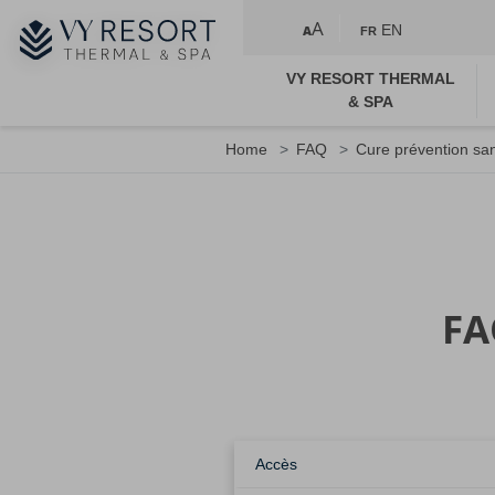
A
EN
A
FR
VY RESORT THERMAL
& SPA
Home
FAQ
Cure prévention sa
FA
Accès