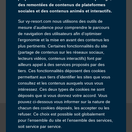
des remontées de contenus de plateformes
sociales et des contenus animés et interactifs.
Sur vy-resort.com nous utilisons des outils de
mesure d’audience pour comprendre le parcours
Inscrivez-vous à notre newsletter :
de navigation des utilisateurs afin d’optimiser
Email *
l’ergonomie et la mise en avant des contenus les
plus pertinents. Certaines fonctionnalités du site
Pour ne rien manquer de nos offres et actualités
(partage de contenus sur les réseaux sociaux,
Consultation du site internet et RGPD
lecteurs vidéos, contenus interactifs) font par
ailleurs appel à des services proposés par des
tiers. Ces fonctionnalités déposent des cookies
permettant aux tiers d’identifier les sites que vous
consultez et les contenus auxquels vous vous
intéressez. Ces deux types de cookies ne sont
déposés que si vous donnez votre accord. Vous
pouvez ci-dessous vous informer sur la nature de
chacun des cookies déposés, les accepter ou les
Mentions Légales
refuser. Ce choix est possible soit globalement
CGV
pour l’ensemble du site et l’ensemble des services,
Assurances
Données personnelles
soit service par service.
Cookies