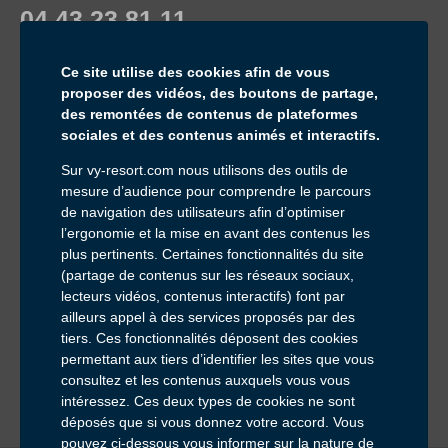
04 43 23 81 11
Service & appel gratuits
Ce site utilise des cookies afin de vous
proposer des vidéos, des boutons de partage,
des remontées de contenus de plateformes
sociales et des contenus animés et interactifs.
Sur vy-resort.com nous utilisons des outils de
mesure d’audience pour comprendre le parcours
Inscrivez-vous à notre newsletter :
de navigation des utilisateurs afin d’optimiser
Email *
l’ergonomie et la mise en avant des contenus les
plus pertinents. Certaines fonctionnalités du site
Pour ne rien manquer de nos offres et actualités
(partage de contenus sur les réseaux sociaux,
Consultation du site internet et RGPD
lecteurs vidéos, contenus interactifs) font par
ailleurs appel à des services proposés par des
tiers. Ces fonctionnalités déposent des cookies
permettant aux tiers d’identifier les sites que vous
consultez et les contenus auxquels vous vous
intéressez. Ces deux types de cookies ne sont
déposés que si vous donnez votre accord. Vous
pouvez ci-dessous vous informer sur la nature de