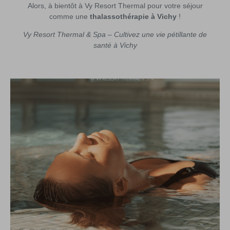
Alors, à bientôt à Vy Resort Thermal pour votre séjour
comme une
thalassothérapie à Vichy
!
Vy Resort Thermal & Spa – Cultivez une vie pétillante de
santé à Vichy