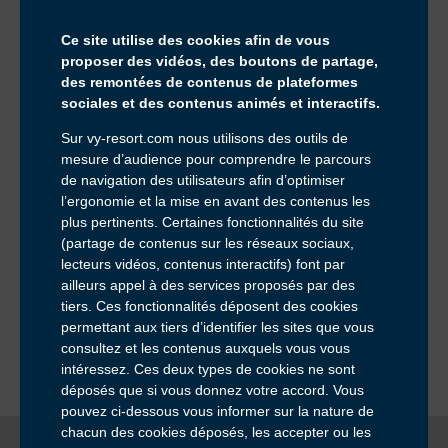
Service & appel gratuits
Ce site utilise des cookies afin de vous
proposer des vidéos, des boutons de partage,
des remontées de contenus de plateformes
sociales et des contenus animés et interactifs.
Sur vy-resort.com nous utilisons des outils de
mesure d’audience pour comprendre le parcours
Inscrivez-vous à notre newsletter :
de navigation des utilisateurs afin d’optimiser
Email *
l’ergonomie et la mise en avant des contenus les
plus pertinents. Certaines fonctionnalités du site
Pour ne rien manquer de nos offres et actualités
(partage de contenus sur les réseaux sociaux,
Consultation du site internet et RGPD
lecteurs vidéos, contenus interactifs) font par
ailleurs appel à des services proposés par des
tiers. Ces fonctionnalités déposent des cookies
permettant aux tiers d’identifier les sites que vous
consultez et les contenus auxquels vous vous
intéressez. Ces deux types de cookies ne sont
déposés que si vous donnez votre accord. Vous
pouvez ci-dessous vous informer sur la nature de
chacun des cookies déposés, les accepter ou les
Mentions Légales