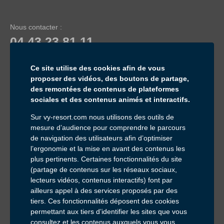
Nous contacter :
04 43 23 81 11
Service & appel gratuits
Ce site utilise des cookies afin de vous
proposer des vidéos, des boutons de partage,
des remontées de contenus de plateformes
sociales et des contenus animés et interactifs.
Sur vy-resort.com nous utilisons des outils de
mesure d’audience pour comprendre le parcours
Inscrivez-vous à notre newsletter :
de navigation des utilisateurs afin d’optimiser
Email *
l’ergonomie et la mise en avant des contenus les
plus pertinents. Certaines fonctionnalités du site
Pour ne rien manquer de nos offres et actualités
(partage de contenus sur les réseaux sociaux,
Consultation du site internet et RGPD
lecteurs vidéos, contenus interactifs) font par
ailleurs appel à des services proposés par des
tiers. Ces fonctionnalités déposent des cookies
permettant aux tiers d’identifier les sites que vous
consultez et les contenus auxquels vous vous