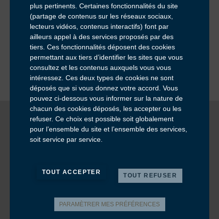
plus pertinents. Certaines fonctionnalités du site
Pour ne rien manquer de nos offres et actualités
(partage de contenus sur les réseaux sociaux,
Consultation du site internet et RGPD
lecteurs vidéos, contenus interactifs) font par
ailleurs appel à des services proposés par des
tiers. Ces fonctionnalités déposent des cookies
permettant aux tiers d’identifier les sites que vous
consultez et les contenus auxquels vous vous
intéressez. Ces deux types de cookies ne sont
déposés que si vous donnez votre accord. Vous
pouvez ci-dessous vous informer sur la nature de
chacun des cookies déposés, les accepter ou les
Mentions Légales
refuser. Ce choix est possible soit globalement
CGV
pour l’ensemble du site et l’ensemble des services,
Assurances
Données personnelles
soit service par service.
Cookies
TOUT ACCEPTER
TOUT REFUSER
PARAMÈTRER MES PRÉFÉRENCES